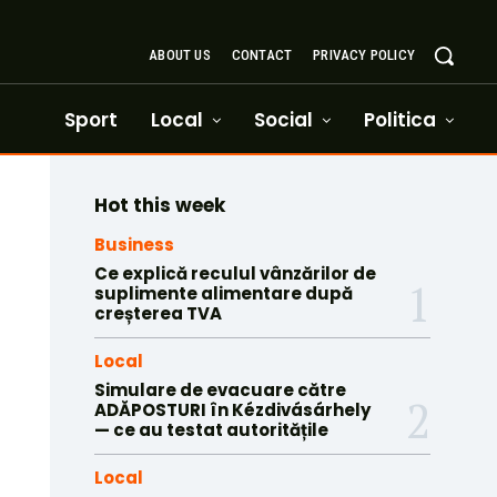
ABOUT US
CONTACT
PRIVACY POLICY
Sport
Local
Social
Politica
Hot this week
Business
Ce explică reculul vânzărilor de
suplimente alimentare după
creșterea TVA
Local
Simulare de evacuare către
ADĂPOSTURI în Kézdivásárhely
— ce au testat autoritățile
Local