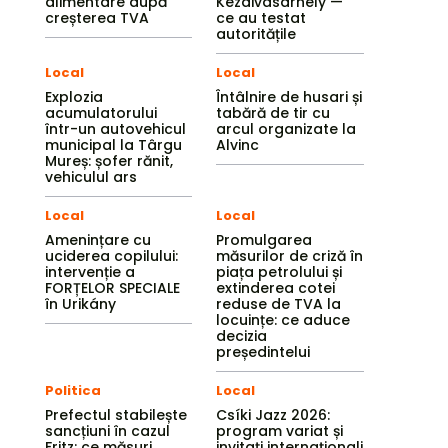
alimentare după
Kézdivásárhely —
creșterea TVA
ce au testat
autoritățile
Local
Local
Explozia
Întâlnire de husari și
acumulatorului
tabără de tir cu
într-un autovehicul
arcul organizate la
municipal la Târgu
Alvinc
Mureș: șofer rănit,
vehiculul ars
Local
Local
Amenințare cu
Promulgarea
uciderea copilului:
măsurilor de criză în
intervenție a
piața petrolului și
FORȚELOR SPECIALE
extinderea cotei
în Urikány
reduse de TVA la
locuințe: ce aduce
decizia
președintelui
Politica
Local
Prefectul stabilește
Csíki Jazz 2026:
sancțiuni în cazul
program variat și
Fritz: ce măsuri
invitați internaționali