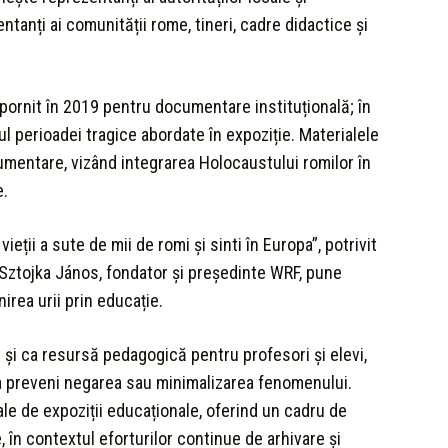
entanți ai comunității rome, tineri, cadre didactice și
pornit în 2019 pentru documentare instituțională; în
ul perioadei tragice abordate în expoziție. Materialele
mentare, vizând integrarea Holocaustului romilor în
e.
ieții a sute de mii de romi și sinti în Europa”, potrivit
i Sztojka János, fondator și președinte WRF, pune
irea urii prin educație.
și ca resursă pedagogică pentru profesori și elevi,
a preveni negarea sau minimalizarea fenomenului.
ale de expoziții educaționale, oferind un cadru de
e, în contextul eforturilor continue de arhivare și