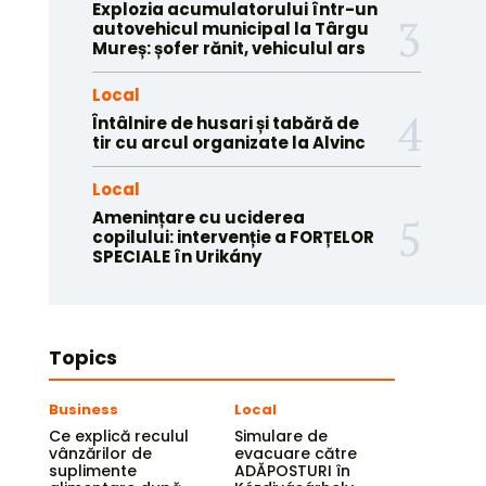
Explozia acumulatorului într-un
autovehicul municipal la Târgu
Mureș: șofer rănit, vehiculul ars
Local
Întâlnire de husari și tabără de
tir cu arcul organizate la Alvinc
Local
Amenințare cu uciderea
copilului: intervenție a FORȚELOR
SPECIALE în Urikány
Topics
Business
Local
Ce explică reculul
Simulare de
vânzărilor de
evacuare către
suplimente
ADĂPOSTURI în