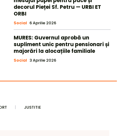
mesajul papei pentru pace și
decorul Pieței Sf. Petru — URBI ET
ORBI
Social
6 Aprilie 2026
MURES: Guvernul aprobă un
supliment unic pentru pensionari și
majorări la alocațiile familiale
Social
3 Aprilie 2026
ORT
JUSTITIE