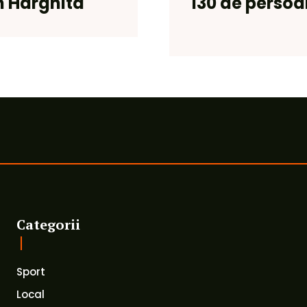
n Harghita
130 de perso
Categorii
Sport
Local