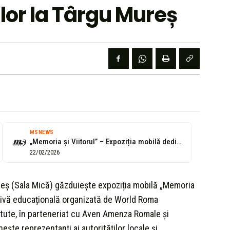
lor la Târgu Mureș
MSNEWS
„Memoria și Viitorul” – Expoziția mobilă dedicată Holocaustului Romilor, la Târgu Mureș
22/02/2026
ureș (Sala Mică) găzduiește expoziția mobilă „Memoria
iativă educațională organizată de World Roma
itute, în parteneriat cu Aven Amenza Romale și
ște reprezentanți ai autorităților locale și