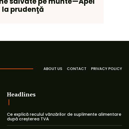
ane salvate pe munte—Apel
la prudenţă
ABOUT US
CONTACT
PRIVACY POLICY
Headlines
Ce explică reculul vânzărilor de suplimente alimentare
după creșterea TVA