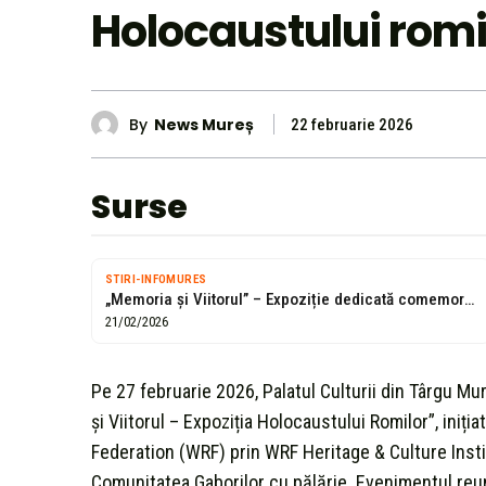
Holocaustului romi
By
News Mureș
22 februarie 2026
Surse
STIRI-INFOMURES
„Memoria și Viitorul” – Expoziție dedicată comemorării Holocaustului Romilor, la Târgu Mureș
21/02/2026
Pe 27 februarie 2026, Palatul Culturii din Târgu M
și Viitorul – Expoziția Holocaustului Romilor”, iniț
Federation (WRF) prin WRF Heritage & Culture Inst
Comunitatea Gaborilor cu pălărie. Evenimentul reune