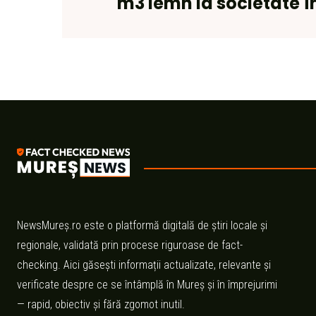
m3 lemn la societate î
NewsMureș.ro este o platformă digitală de știri locale și
regionale, validată prin procese riguroase de fact-
checking. Aici găsești informații actualizate, relevante și
verificate despre ce se întâmplă în Mureș și în împrejurimi
— rapid, obiectiv și fără zgomot inutil.