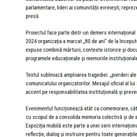
parlamentare, lideri ai comunității evreiești, reprez
presă.
Proiectul face parte dintr-un demers internațional 
2024 organizația a marcat „80 de ani” de la început
expuse combină mărturii, contexte istorice și docu
programele educaționale și memoriile instituțional
Textul subliniază amploarea tragediei: „pierderi ale v
comunicatului organizatorilor. Mesajul oficial al lu
accent pe responsabilitatea instituțională și preven
Evenimentul funcționează atât ca comemorare, cât 
cu scopul de a consolida memoria colectivă și de 
Expoziția mobilă este parte a unei serii internațion
reflecție, dialog și instruire pentru toate generațiil