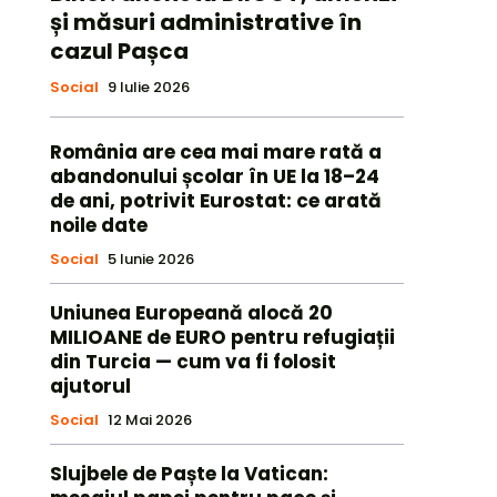
și măsuri administrative în
cazul Pașca
Social
9 Iulie 2026
România are cea mai mare rată a
abandonului școlar în UE la 18–24
de ani, potrivit Eurostat: ce arată
noile date
Social
5 Iunie 2026
Uniunea Europeană alocă 20
MILIOANE de EURO pentru refugiații
din Turcia — cum va fi folosit
ajutorul
Social
12 Mai 2026
Slujbele de Paște la Vatican: