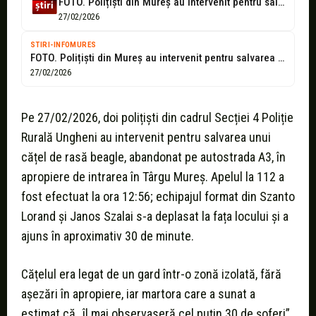
FOTO. Polițiști din Mureș au intervenit pentru salvarea unui cățel abandonat pe...
27/02/2026
STIRI-INFOMURES
FOTO. Polițiști din Mureș au intervenit pentru salvarea unui cățel abandonat pe...
27/02/2026
Pe 27/02/2026, doi polițiști din cadrul Secției 4 Poliție
Rurală Ungheni au intervenit pentru salvarea unui
cățel de rasă beagle, abandonat pe autostrada A3, în
apropiere de intrarea în Târgu Mureș. Apelul la 112 a
fost efectuat la ora 12:56; echipajul format din Szanto
Lorand și Janos Szalai s-a deplasat la fața locului și a
ajuns în aproximativ 30 de minute.
Cățelul era legat de un gard într-o zonă izolată, fără
așezări în apropiere, iar martora care a sunat a
estimat că „îl mai observaseră cel puțin 30 de șoferi”