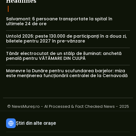
Headlines
Salvamont: 6 persoane transportate la spital în
ultimele 24 de ore
Untold 2026: peste 130.000 de participanți în a doua zi,
biletele pentru 2027 în pre-vânzare
Tânăr electrocutat de un stâlp de iluminat: anchetă
penală pentru VĂTĂMARE DIN CULPĂ
Manevre la Dunăre pentru scufundarea barjelor: miza
este menținerea funcționării centralei de la Cernavodă
© NewsMureș.ro - AI Processed & Fact Checked News - 2025
Știri din alte orașe