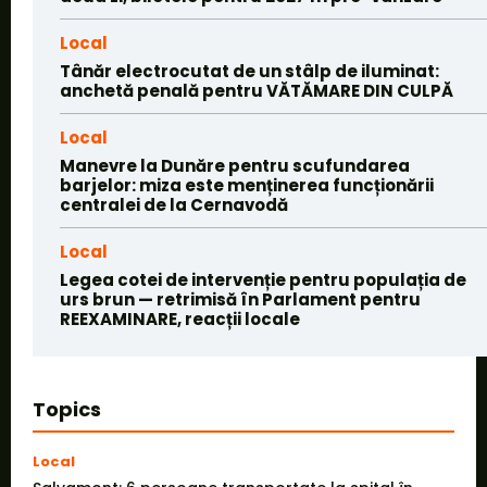
Local
Tânăr electrocutat de un stâlp de iluminat:
anchetă penală pentru VĂTĂMARE DIN CULPĂ
Local
Manevre la Dunăre pentru scufundarea
barjelor: miza este menținerea funcționării
centralei de la Cernavodă
Local
Legea cotei de intervenție pentru populația de
urs brun — retrimisă în Parlament pentru
REEXAMINARE, reacții locale
Topics
Local