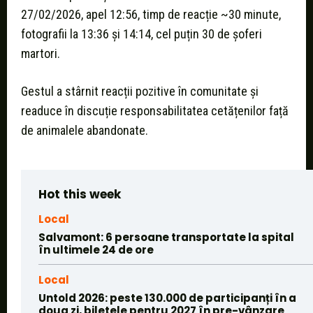
27/02/2026, apel 12:56, timp de reacție ~30 minute,
fotografii la 13:36 și 14:14, cel puțin 30 de șoferi
martori.
Gestul a stârnit reacții pozitive în comunitate și
readuce în discuție responsabilitatea cetățenilor față
de animalele abandonate.
Hot this week
Local
Salvamont: 6 persoane transportate la spital
în ultimele 24 de ore
Local
Untold 2026: peste 130.000 de participanți în a
doua zi, biletele pentru 2027 în pre-vânzare