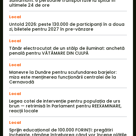
Salvamont: 6 persoane transportate la spital în
ultimele 24 de ore
Local
Untold 2026: peste 130.000 de participanți în a doua
zi, biletele pentru 2027 în pre-vânzare
Local
Tânăr electrocutat de un stâlp de iluminat: anchetă
penală pentru VĂTĂMARE DIN CULPĂ
Local
Manevre la Dunăre pentru scufundarea barjelor:
miza este menținerea funcționării centralei de la
Cernavodă
Local
Legea cotei de intervenție pentru populația de urs
brun — retrimisă în Parlament pentru REEXAMINARE,
reacții locale
Local
Sprijin educațional de 100.000 FORINȚI: pregătiri
încheiate, rămâne întrebarea când vor începe plățile