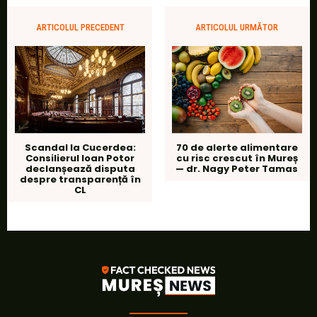
ARTICOLUL PRECEDENT
ARTICOLUL URMĂTOR
Scandal la Cucerdea:
70 de alerte alimentare
Consilierul Ioan Potor
cu risc crescut în Mureș
declanșează disputa
— dr. Nagy Peter Tamas
despre transparență în
CL