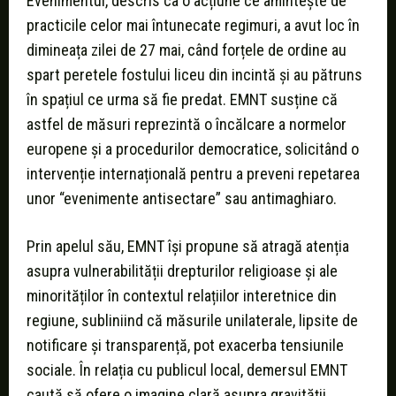
Evenimentul, descris ca o acțiune ce amintește de
practicile celor mai întunecate regimuri, a avut loc în
dimineața zilei de 27 mai, când forțele de ordine au
spart peretele fostului liceu din incintă și au pătruns
în spațiul ce urma să fie predat. EMNT susține că
astfel de măsuri reprezintă o încălcare a normelor
europene și a procedurilor democratice, solicitând o
intervenție internațională pentru a preveni repetarea
unor “evenimente antisectare” sau antimaghiaro.
Prin apelul său, EMNT își propune să atragă atenția
asupra vulnerabilității drepturilor religioase și ale
minorităților în contextul relațiilor interetnice din
regiune, subliniind că măsurile unilaterale, lipsite de
notificare și transparență, pot exacerba tensiunile
sociale. În relația cu publicul local, demersul EMNT
caută să ofere o imagine clară asupra gravității