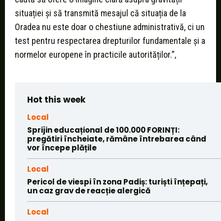
situației și să transmită mesajul că situația de la
Oradea nu este doar o chestiune administrativă, ci un
test pentru respectarea drepturilor fundamentale și a
normelor europene în practicile autorităților.”,
Hot this week
Local
Sprijin educațional de 100.000 FORINȚI:
pregătiri încheiate, rămâne întrebarea când
vor începe plățile
Local
Pericol de viespi în zona Padiș: turiști înțepați,
un caz grav de reacție alergică
Local