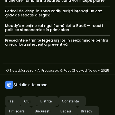
încheiate, rămâne întrebarea când vor începe plățile
Pericol de viespi în zona Padiș: turiști înțepați, un caz
grav de reacție alergică
Moody’s menține ratingul României la Baa3 — reacții
politice și economice în prim-plan
Președintele trimite legea urșilor în reexaminare pentru
a recalibra intervenția preventivă
© NewsMureș.ro - AI Processed & Fact Checked News - 2025
Știri din alte orașe
Iași
Cluj
Bistrița
Constanța
Timișoara
București
Bacău
Brașov