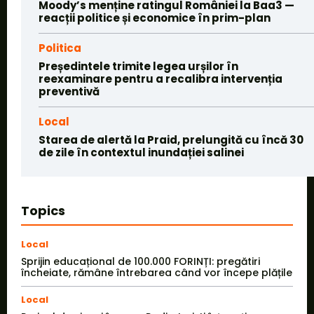
Moody’s menține ratingul României la Baa3 —
reacții politice și economice în prim-plan
Politica
Președintele trimite legea urșilor în
reexaminare pentru a recalibra intervenția
preventivă
Local
Starea de alertă la Praid, prelungită cu încă 30
de zile în contextul inundației salinei
Topics
Local
Sprijin educațional de 100.000 FORINȚI: pregătiri
încheiate, rămâne întrebarea când vor începe plățile
Local