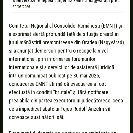
Nemzetközi fellépést sürget az EMNT a nagyváradi premontrei rendház ügyében
30/05/2026
Comitetul Național al Consolidei Românești (EMNT) și-
a exprimat alertă profundă față de situația creată în
jurul mănăstirii premontreene din Oradea (Nagyvárad)
și a anunțat demersuri pentru o reacție la nivel
internațional, prin informarea forumurilor
internaționale și a serviciilor de asistență juridică.
Într-un comunicat publicat pe 30 mai 2026,
conducerea EMNT afirmă că evacuarea a fost
efectuată în condiții “brutale” și fără notificare
prealabilă din partea executorului judecătoresc, ceea
ce a împiedicat abatelui Fejes Rudolf Anzelm să
convoace susținătorii săi.