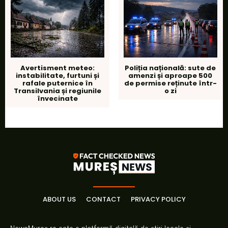
Avertisment meteo:
Poliția națională: sute de
instabilitate, furtuni și
amenzi și aproape 500
rafale puternice în
de permise reținute într-
Transilvania și regiunile
o zi
învecinate
ABOUT US
CONTACT
PRIVACY POLICY