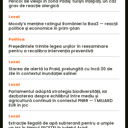
Pericol de viespi în zona Padiș: turiști înțepați, un caz
grav de reacție alergică
Local
Moody’s menține ratingul României la Baa3 — reacții
politice și economice în prim-plan
Politica
Președintele trimite legea urșilor în reexaminare
pentru a recalibra intervenția preventivă
Local
Starea de alertă la Praid, prelungită cu încă 30 de
zile în contextul inundației salinei
Local
Parlamentul adoptă strategia biodiversității, iar
dezbaterea despre echilibrul între mediu și
agricultură continuă în contextul PNRR — 1 MILIARD
EUR în joc
Local
Extracție ilegală de apă subterană pentru a umple
un iaz în timpul SECETEI în județul Arad