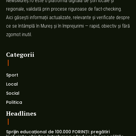
NewsMureș.ro este o platformă digitală de știri locale și
regionale, validată prin procese riguroase de fact-checking.
Aici găsești informații actualizate, relevante și verificate despre
ce se întâmplă în Mureș și în împrejurimi — rapid, obiectiv și fără
zgomot inutil.
Categorii
Sport
Local
Social
Politica
Headlines
Sprijin educațional de 100.000 FORINȚI: pregătiri