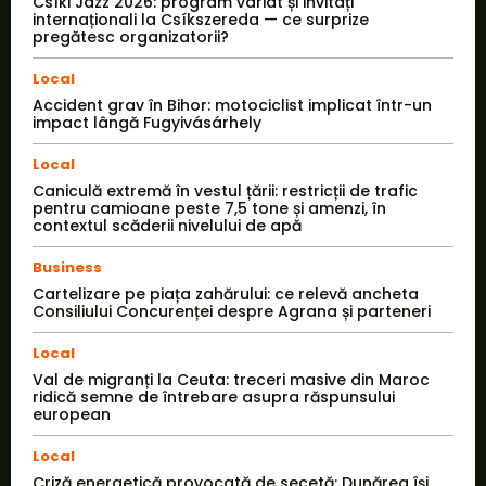
Csíki Jazz 2026: program variat și invitați
internaționali la Csíkszereda — ce surprize
pregătesc organizatorii?
Local
Accident grav în Bihor: motociclist implicat într-un
impact lângă Fugyivásárhely
Local
Caniculă extremă în vestul țării: restricții de trafic
pentru camioane peste 7,5 tone și amenzi, în
contextul scăderii nivelului de apă
Business
Cartelizare pe piața zahărului: ce relevă ancheta
Consiliului Concurenței despre Agrana și parteneri
Local
Val de migranți la Ceuta: treceri masive din Maroc
ridică semne de întrebare asupra răspunsului
european
Local
Criză energetică provocată de secetă: Dunărea își