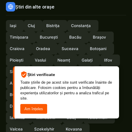
Știri din alte orașe
Iași
Cluj
Bistrița
Constanța
Timișoara
București
Bacău
Brașov
Craiova
Oradea
Suceava
Botoșani
Ploiești
Vaslui
Neamț
Galați
Ilfov
Sibiu
Arad
Alba
Tulcea
Olt
Știri verificate
Toate știrile de pe acest site sunt verificate înainte de
Arges
Maramures
Vrancea
Satumare
publicare. Folosim cookies pentru a îmbunătăți
experiența utilizatorilor și pentru a analiza traficul pe
Buzau
Braila
Calarasi
Caras-Severin
site.
Dambovita
Giurgiu
Gorj
Hunedoara
Am înțeles
Ialomita
Mehedinti
Salaj
Teleorman
Valcea
Szekelyhir
Kovasna