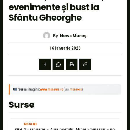
evenimente și bust la
Sfântu Gheorghe
By
News Mureș
16 ianuarie 2026
Sursa imaginii:
www.msnews.ro
(via
msnews
)
Surse
MSNEWS
15 ianuarie – Ziua poetului Mihai Eminescu – poetul nepereche, sufletul viu...