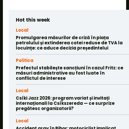
Hot this week
Local
Promulgarea măsurilor de criză în piața
petrolului și extinderea cotei reduse de TVA la
locuințe: ce aduce decizia președintelui
Politica
Prefectul stabilește sancțiuni în cazul Fritz: ce
măsuri administrative au fost luate în
conflictul de interese
Local
Csíki Jazz 2026: program variat și invitați
internaționali la Csíkszereda — ce surprize
pregătesc organizatorii?
Local
Accident grav în Bihor: motociclist implicat