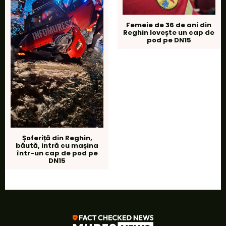
Femeie de 36 de ani din
Reghin lovește un cap de
pod pe DN15
Șoferiță din Reghin,
băută, intră cu mașina
într-un cap de pod pe
DN15