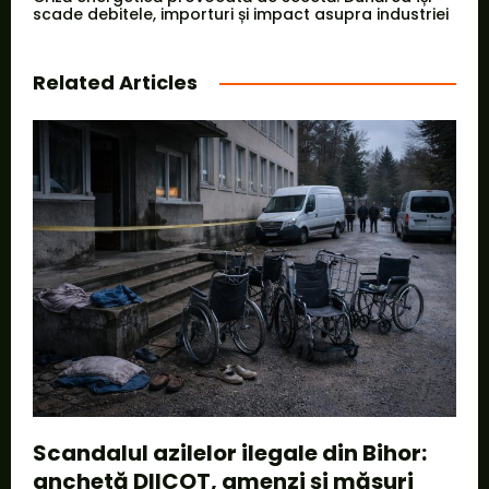
scade debitele, importuri și impact asupra industriei
Related Articles
Scandalul azilelor ilegale din Bihor:
anchetă DIICOT, amenzi și măsuri