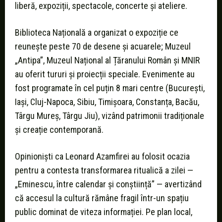
liberă, expoziții, spectacole, concerte și ateliere.
Biblioteca Națională a organizat o expoziție ce
reunește peste 70 de desene și acuarele; Muzeul
„Antipa”, Muzeul Național al Țăranului Român și MNIR
au oferit tururi și proiecții speciale. Evenimente au
fost programate în cel puțin 8 mari centre (București,
Iași, Cluj-Napoca, Sibiu, Timișoara, Constanța, Bacău,
Târgu Mureș, Târgu Jiu), vizând patrimonii tradiționale
și creație contemporană.
Opinioniști ca Leonard Azamfirei au folosit ocazia
pentru a contesta transformarea ritualică a zilei —
„Eminescu, între calendar și conștiință” — avertizând
că accesul la cultură rămâne fragil într-un spațiu
public dominat de viteza informației. Pe plan local,