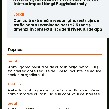
într-un impact lângă Fugyivásárhely
Local
Caniculă extremă în vestul țării: restricții de
trafic pentru camioane peste 7,5 tone și
amenzi, în contextul scăderii nivelului de apă
Topics
Local
Promulgarea măsurilor de criză în piața petrolului și
extinderea cotei reduse de TVA la locuințe: ce aduce
decizia președintelui
Politica
Prefectul stabilește sancțiuni în cazul Fritz: ce măsuri
administrative au fost luate în conflictul de interese
Local