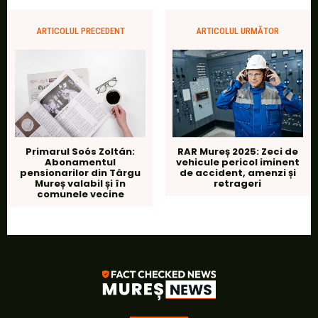
ARTICOLUL PRECEDENT
ARTICOLUL URMĂTOR
RAR Mureș 2025: Zeci de
Primarul Soós Zoltán:
vehicule pericol iminent
Abonamentul
de accident, amenzi și
pensionarilor din Târgu
retrageri
Mureș valabil și în
comunele vecine