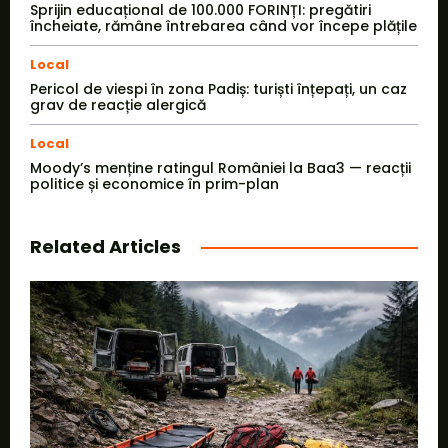
Sprijin educațional de 100.000 FORINȚI: pregătiri
încheiate, rămâne întrebarea când vor începe plățile
Local
Pericol de viespi în zona Padiș: turiști înțepați, un caz
grav de reacție alergică
Local
Moody’s menține ratingul României la Baa3 — reacții
politice și economice în prim-plan
Related Articles