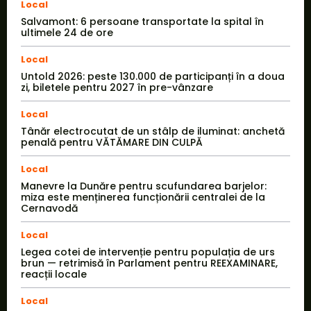
Local
Salvamont: 6 persoane transportate la spital în
ultimele 24 de ore
Local
Untold 2026: peste 130.000 de participanți în a doua
zi, biletele pentru 2027 în pre-vânzare
Local
Tânăr electrocutat de un stâlp de iluminat: anchetă
penală pentru VĂTĂMARE DIN CULPĂ
Local
Manevre la Dunăre pentru scufundarea barjelor:
miza este menținerea funcționării centralei de la
Cernavodă
Local
Legea cotei de intervenție pentru populația de urs
brun — retrimisă în Parlament pentru REEXAMINARE,
reacții locale
Local