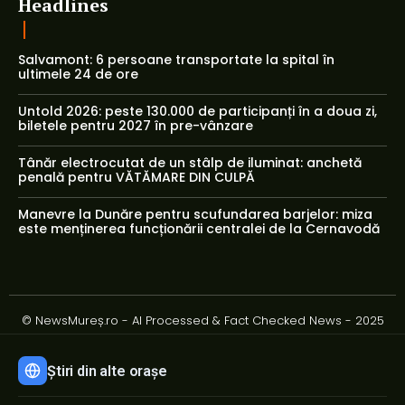
Headlines
Salvamont: 6 persoane transportate la spital în
ultimele 24 de ore
Untold 2026: peste 130.000 de participanți în a doua zi,
biletele pentru 2027 în pre-vânzare
Tânăr electrocutat de un stâlp de iluminat: anchetă
penală pentru VĂTĂMARE DIN CULPĂ
Manevre la Dunăre pentru scufundarea barjelor: miza
este menținerea funcționării centralei de la Cernavodă
© NewsMureș.ro - AI Processed & Fact Checked News - 2025
Știri din alte orașe