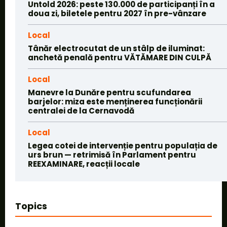
Untold 2026: peste 130.000 de participanți în a
doua zi, biletele pentru 2027 în pre-vânzare
Local
Tânăr electrocutat de un stâlp de iluminat:
anchetă penală pentru VĂTĂMARE DIN CULPĂ
Local
Manevre la Dunăre pentru scufundarea
barjelor: miza este menținerea funcționării
centralei de la Cernavodă
Local
Legea cotei de intervenție pentru populația de
urs brun — retrimisă în Parlament pentru
REEXAMINARE, reacții locale
Topics