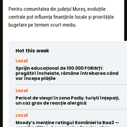
Pentru comunitatea din județul Mureș, evoluțiile
centrale pot influența finanțările locale și prioritățile
bugetare pe termen scurt-mediu.
Hot this week
Local
Sprijin educațional de 100.000 FORINȚI:
pregătiri încheiate, rămâne întrebarea când
vor începe plățile
Local
Pericol de viespi în zona Padiș: turiști înțepați,
un caz grav de reacție alergică
Local
Moody’s menține ratingul României la Baa3 —