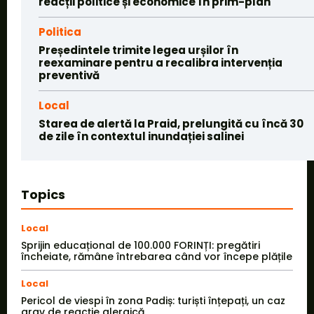
reacții politice și economice în prim-plan
Politica
Președintele trimite legea urșilor în
reexaminare pentru a recalibra intervenția
preventivă
Local
Starea de alertă la Praid, prelungită cu încă 30
de zile în contextul inundației salinei
Topics
Local
Sprijin educațional de 100.000 FORINȚI: pregătiri
încheiate, rămâne întrebarea când vor începe plățile
Local
Pericol de viespi în zona Padiș: turiști înțepați, un caz
grav de reacție alergică