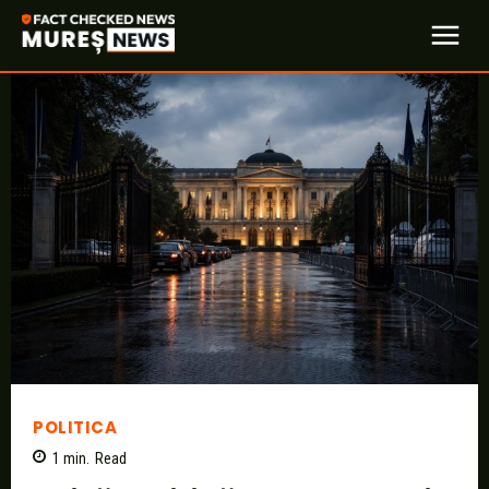
POLITICA
1
min.
Read