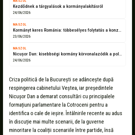
MASZOL
Kezdődnek a tárgyalások a kormányalakításról
24/06/2026
MASZOL
Kormányt keres Románia: többesélyes folytatás a konzultációk után
23/06/2026
MASZOL
Nicușor Dan: kisebbségi kormány körvonalazódik a politikai patthelyzetben
24/06/2026
Criza politică de la București se adâncește după
respingerea cabinetului Veștea, iar președintele
Nicușor Dan a demarat consultări cu principalele
formațiuni parlamentare la Cotroceni pentru a
identifica o cale de ieșire. Întâlnirile recente au adus
în discuție mai multe scenarii, de la guverne
minoritare la coaliții scenariile între partide, însă