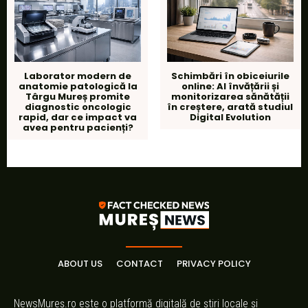
Laborator modern de
Schimbări în obiceiurile
anatomie patologică la
online: AI învățării și
Târgu Mureș promite
monitorizarea sănătății
diagnostic oncologic
în creștere, arată studiul
rapid, dar ce impact va
Digital Evolution
avea pentru pacienți?
ABOUT US
CONTACT
PRIVACY POLICY
NewsMureș.ro este o platformă digitală de știri locale și