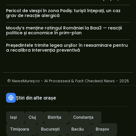
Pericol de viespi în zona Padiș: turiști înțepați, un caz
grav de reacție alergică
Moody’s menține ratingul României la Baa3 — reacții
politice și economice în prim-plan
Președintele trimite legea urșilor în reexaminare pentru
a recalibra intervenția preventivă
© NewsMureș.ro - AI Processed & Fact Checked News - 2025
Știri din alte orașe
Iași
Cluj
Bistrița
Constanța
Timișoara
București
Bacău
Brașov