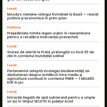
Local
Moody’s menține ratingul României la Baa3 — reacții
politice și economice în prim-plan
Politica
Președintele trimite legea urșilor în reexaminare
pentru a recalibra intervenția preventivă
Local
Starea de alertă la Praid, prelungită cu încă 30 de
zile în contextul inundației salinei
Local
Parlamentul adoptă strategia biodiversității, iar
dezbaterea despre echilibrul între mediu și
agricultură continuă în contextul PNRR — 1 MILIARD
EUR în joc
Local
Extracție ilegală de apă subterană pentru a umple
un iaz în timpul SECETEI în județul Arad