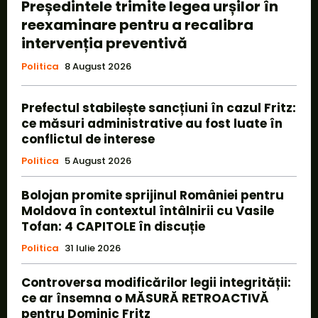
Președintele trimite legea urșilor în
reexaminare pentru a recalibra
intervenția preventivă
Politica
8 August 2026
Prefectul stabilește sancțiuni în cazul Fritz:
ce măsuri administrative au fost luate în
conflictul de interese
Politica
5 August 2026
Bolojan promite sprijinul României pentru
Moldova în contextul întâlnirii cu Vasile
Tofan: 4 CAPITOLE în discuție
Politica
31 Iulie 2026
Controversa modificărilor legii integrității:
ce ar însemna o MĂSURĂ RETROACTIVĂ
pentru Dominic Fritz