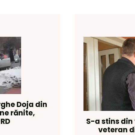
ghe Doja din
ne rănite,
S-a stins din
URD
veteran d