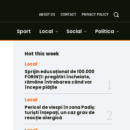
ABOUT US
CONTACT
PRIVACY POLICY
Sport
Local
Social
Politica
Hot this week
Local
Sprijin educațional de 100.000
FORINȚI: pregătiri încheiate,
rămâne întrebarea când vor
începe plățile
Local
Pericol de viespi în zona Padiș:
turiști înțepați, un caz grav de
reacție alergică