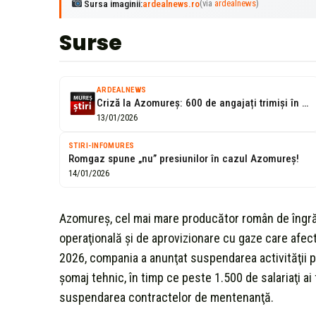
Sursa imaginii:
ardealnews.ro
(via
ardealnews
)
Surse
ARDEALNEWS
Criză la Azomureș: 600 de angajați trimiși în șomaj tehnic!
13/01/2026
STIRI-INFOMURES
Romgaz spune „nu” presiunilor în cazul Azomureș!
14/01/2026
Azomureş, cel mai mare producător român de îngră
operaţională şi de aprovizionare cu gaze care afe
2026, compania a anunţat suspendarea activităţii par
şomaj tehnic, în timp ce peste 1.500 de salariaţi a
suspendarea contractelor de mentenanţă.