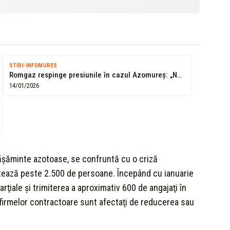
STIRI-INFOMURES
Romgaz respinge presiunile în cazul Azomureș: „Nu putem accepta orice preț”
14/01/2026
şăminte azotoase, se confruntă cu o criză
ctează peste 2.500 de persoane. Începând cu ianuarie
ţiale şi trimiterea a aproximativ 600 de angajaţi în
i firmelor contractoare sunt afectaţi de reducerea sau