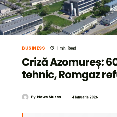
BUSINESS
1
min.
Read
Criză Azomureș: 60
tehnic, Romgaz ref
By
News Mureș
14 ianuarie 2026