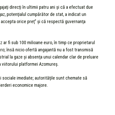
ţi direcţi în ultimii patru ani şi că a efectuat due
az, potenţialul cumpărător de stat, a indicat un
te accepta orice preţ” şi că respectă guvernanţa
ar fi sub 100 milioane euro, în timp ce proprietarul
ro; însă nicio ofertă angajantă nu a fost transmisă
strial la gaze şi absenţa unui calendar clar de preluare
a viitorului platformei Azomureş.
 sociale imediate; autorităţile sunt chemate să
pierderi economice majore.