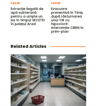
Local
Local
Extracție ilegală de
Evacuare
apă subterană
preventivă în Timiș
pentru a umple un
după răsturnarea
iaz în timpul SECETEI
unui TIR cu
în județul Arad
hipoclorit:
intervenția CBRN în
prim-plan
Related Articles