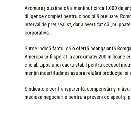
Azomureş susţine că a menţinut circa 1.000 de angaja
diligence complet pentru o posibilă preluare. Romg
interval de preţ realist, dar a avertizat că „nu poa
corporativă.
Surse indică faptul că o ofertă neangajantă Romgaz 
Ameropa ar fi sperat la aproximativ 200 milioane eu
oficial. Lipsa unui cadru stabil pentru accesul indu
menţin incertitudinea asupra reluării producţiei şi 
Sindicatele cer transparenţă, compensări şi măsuri
medieze negocierile pentru a preveni colapsul şi 