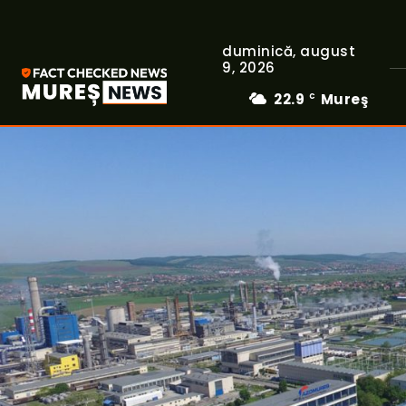
duminică, august
9, 2026
22.9
Mureş
C