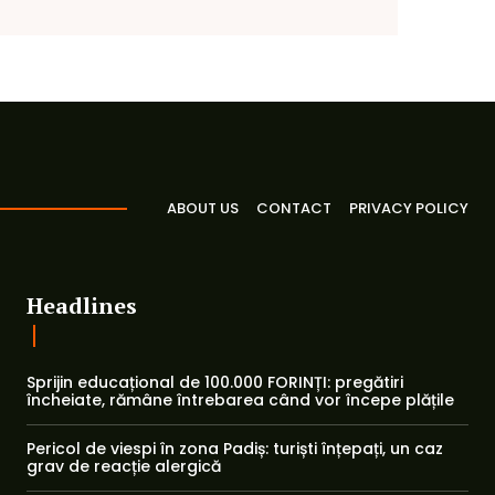
ABOUT US
CONTACT
PRIVACY POLICY
Headlines
Sprijin educațional de 100.000 FORINȚI: pregătiri
încheiate, rămâne întrebarea când vor începe plățile
Pericol de viespi în zona Padiș: turiști înțepați, un caz
grav de reacție alergică