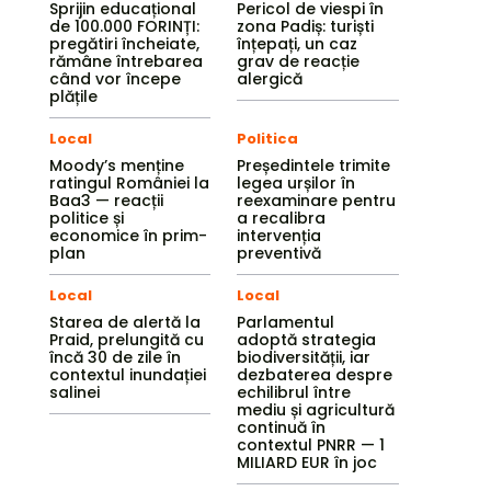
Sprijin educațional
Pericol de viespi în
de 100.000 FORINȚI:
zona Padiș: turiști
pregătiri încheiate,
înțepați, un caz
rămâne întrebarea
grav de reacție
când vor începe
alergică
plățile
Local
Politica
Moody’s menține
Președintele trimite
ratingul României la
legea urșilor în
Baa3 — reacții
reexaminare pentru
politice și
a recalibra
economice în prim-
intervenția
plan
preventivă
Local
Local
Starea de alertă la
Parlamentul
Praid, prelungită cu
adoptă strategia
încă 30 de zile în
biodiversității, iar
contextul inundației
dezbaterea despre
salinei
echilibrul între
mediu și agricultură
continuă în
contextul PNRR — 1
MILIARD EUR în joc