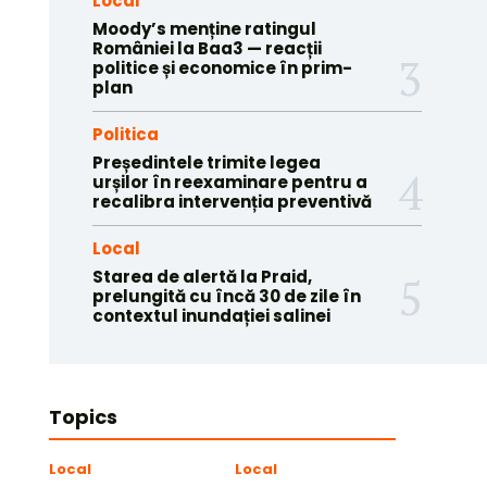
Local
Moody’s menține ratingul
României la Baa3 — reacții
politice și economice în prim-
plan
Politica
Președintele trimite legea
urșilor în reexaminare pentru a
recalibra intervenția preventivă
Local
Starea de alertă la Praid,
prelungită cu încă 30 de zile în
contextul inundației salinei
Topics
Local
Local