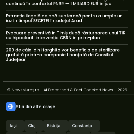
continuă în contextul PNRR — 1 MILIARD EUR în joc
Extracție ilegală de apă subterană pentru a umple un
iaz în timpul SECETEI în județul Arad
Evacuare preventivă în Timiș după răsturnarea unui TIR
cu hipoclorit: intervenția CBRN în prim-plan
200 de câini din Harghita vor beneficia de sterilizare
gratuită printr-o campanie finanțată de Consiliul
Județean
© NewsMureș.ro - AI Processed & Fact Checked News - 2025
Știri din alte orașe
Iași
Cluj
Bistrița
Constanța