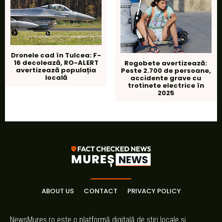
Dronele cad în Tulcea: F-
16 decolează, RO-ALERT
Rogobete avertizează:
avertizează populația
Peste 2.700 de persoane,
locală
accidente grave cu
trotinete electrice în
2025
ABOUT US
CONTACT
PRIVACY POLICY
NewsMureș.ro este o platformă digitală de știri locale și