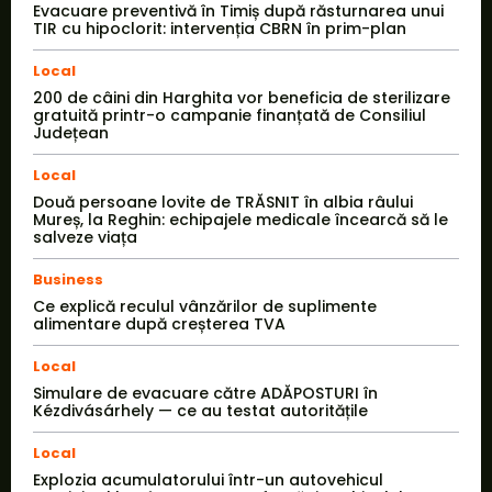
Evacuare preventivă în Timiș după răsturnarea unui
TIR cu hipoclorit: intervenția CBRN în prim-plan
Local
200 de câini din Harghita vor beneficia de sterilizare
gratuită printr-o campanie finanțată de Consiliul
Județean
Local
Două persoane lovite de TRĂSNIT în albia râului
Mureș, la Reghin: echipajele medicale încearcă să le
salveze viața
Business
Ce explică reculul vânzărilor de suplimente
alimentare după creșterea TVA
Local
Simulare de evacuare către ADĂPOSTURI în
Kézdivásárhely — ce au testat autoritățile
Local
Explozia acumulatorului într-un autovehicul