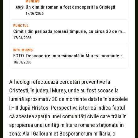
MSNEWS
Un cimitir roman a fost descoperit la Cristești
17/03/2026
PUNCTUL
Cimitir din perioada romană timpurie, cu circa 30 de morminte şi o...
17/03/2026
INFO MUREȘ
FOTO. Descoperire impresionantă în Mureș: morminte romane și urmele unei tragedii uitate!
18/03/2026
Arheologii efectuează cercetări preventive la
Cristești, în județul Mureș, unde au fost scoase la
lumină aproximativ 30 de morminte datate în secolele
II–III după Hristos. Perspectiva istorică indică faptul
că acestea aparțin unei comunități civile care trăia în
apropierea unei unități militare romane staționate în
zonă: Ala I Gallorum et Bosporanorum milliaria, o