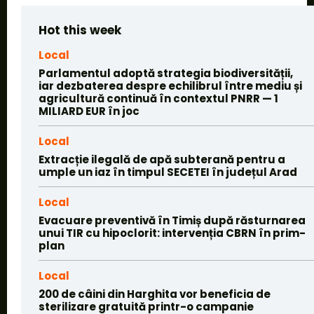
Hot this week
Local
Parlamentul adoptă strategia biodiversității,
iar dezbaterea despre echilibrul între mediu și
agricultură continuă în contextul PNRR — 1
MILIARD EUR în joc
Local
Extracție ilegală de apă subterană pentru a
umple un iaz în timpul SECETEI în județul Arad
Local
Evacuare preventivă în Timiș după răsturnarea
unui TIR cu hipoclorit: intervenția CBRN în prim-
plan
Local
200 de câini din Harghita vor beneficia de
sterilizare gratuită printr-o campanie