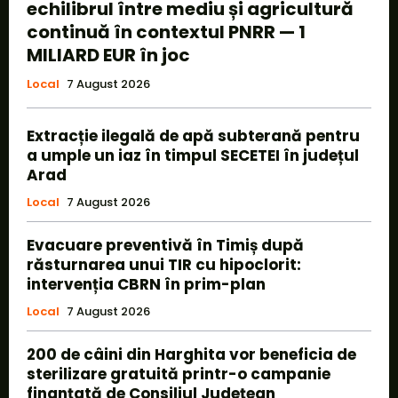
echilibrul între mediu și agricultură
continuă în contextul PNRR — 1
MILIARD EUR în joc
Local
7 August 2026
Extracție ilegală de apă subterană pentru
a umple un iaz în timpul SECETEI în județul
Arad
Local
7 August 2026
Evacuare preventivă în Timiș după
răsturnarea unui TIR cu hipoclorit:
intervenția CBRN în prim-plan
Local
7 August 2026
200 de câini din Harghita vor beneficia de
sterilizare gratuită printr-o campanie
finanțată de Consiliul Județean