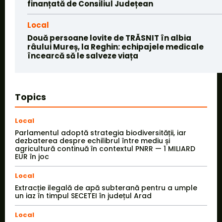
finanțată de Consiliul Județean
Local
Două persoane lovite de TRĂSNIT în albia
râului Mureș, la Reghin: echipajele medicale
încearcă să le salveze viața
Topics
Local
Parlamentul adoptă strategia biodiversității, iar
dezbaterea despre echilibrul între mediu și
agricultură continuă în contextul PNRR — 1 MILIARD
EUR în joc
Local
Extracție ilegală de apă subterană pentru a umple
un iaz în timpul SECETEI în județul Arad
Local