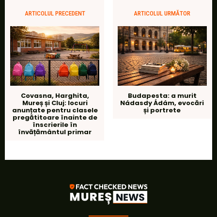
ARTICOLUL PRECEDENT
ARTICOLUL URMĂTOR
Covasna, Harghita,
Budapesta: a murit
Mureș și Cluj: locuri
Nádasdy Ádám, evocări
anunțate pentru clasele
și portrete
pregătitoare înainte de
înscrierile în
învățământul primar