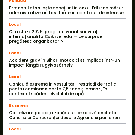
Politica
Prefectul stabilește sancțiuni în cazul Fritz: ce măsuri
administrative au fost luate în conflictul de interese
Local
Csíki Jazz 2026: program variat și invitați
internaționali la Csíkszereda — ce surprize
pregătesc organizatorii?
Local
Accident grav în Bihor: motociclist implicat într-un
impact lângă Fugyivásárhely
Local
Caniculă extremă în vestul țării: restricții de trafic
pentru camioane peste 7,5 tone și amenzi, în
contextul scăderii nivelului de apă
Business
Cartelizare pe piața zahărului: ce relevă ancheta
Consiliului Concurenței despre Agrana și parteneri
Local