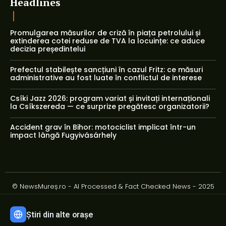
Headlines
Promulgarea măsurilor de criză în piața petrolului și
extinderea cotei reduse de TVA la locuințe: ce aduce
decizia președintelui
Prefectul stabilește sancțiuni în cazul Fritz: ce măsuri
administrative au fost luate în conflictul de interese
Csíki Jazz 2026: program variat și invitați internaționali
la Csíkszereda — ce surprize pregătesc organizatorii?
Accident grav în Bihor: motociclist implicat într-un
impact lângă Fugyivásárhely
© NewsMureș.ro - AI Processed & Fact Checked News - 2025
Știri din alte orașe