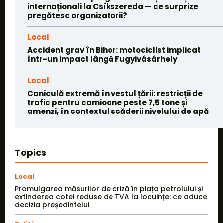
internaționali la Csíkszereda — ce surprize
pregătesc organizatorii?
Local
Accident grav în Bihor: motociclist implicat
într-un impact lângă Fugyivásárhely
Local
Caniculă extremă în vestul țării: restricții de
trafic pentru camioane peste 7,5 tone și
amenzi, în contextul scăderii nivelului de apă
Topics
Local
Promulgarea măsurilor de criză în piața petrolului și
extinderea cotei reduse de TVA la locuințe: ce aduce
decizia președintelui