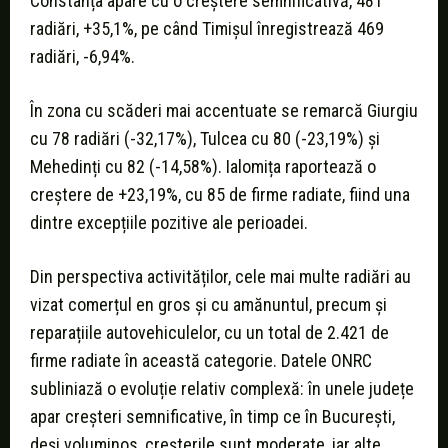
Constanța apare cu o creștere semnificativă, 481
radiări, +35,1%, pe când Timișul înregistrează 469
radiări, -6,94%.
În zona cu scăderi mai accentuate se remarcă Giurgiu
cu 78 radiări (-32,17%), Tulcea cu 80 (-23,19%) și
Mehedinți cu 82 (-14,58%). Ialomița raportează o
creștere de +23,19%, cu 85 de firme radiate, fiind una
dintre excepțiile pozitive ale perioadei.
Din perspectiva activităților, cele mai multe radiări au
vizat comerțul en gros și cu amănuntul, precum și
reparațiile autovehiculelor, cu un total de 2.421 de
firme radiate în această categorie. Datele ONRC
subliniază o evoluție relativ complexă: în unele județe
apar creșteri semnificative, în timp ce în București,
deși voluminos, creșterile sunt moderate, iar alte