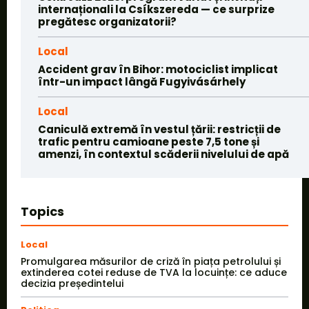
internaționali la Csíkszereda — ce surprize
pregătesc organizatorii?
Local
Accident grav în Bihor: motociclist implicat
într-un impact lângă Fugyivásárhely
Local
Caniculă extremă în vestul țării: restricții de
trafic pentru camioane peste 7,5 tone și
amenzi, în contextul scăderii nivelului de apă
Topics
Local
Promulgarea măsurilor de criză în piața petrolului și
extinderea cotei reduse de TVA la locuințe: ce aduce
decizia președintelui