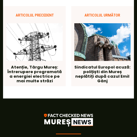
ARTICOLUL PRECEDENT
ARTICOLUL URMĂTOR
Atenție, Târgu Mureș:
Sindicatul Europol acuză:
Întrerupere programată
polițiști din Mureș
a energiei electrice pe
neplătiți după cazul Emil
mai multe străzi
Gânj