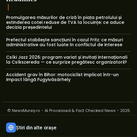
Promulgarea măsurilor de criză în piața petrolului și
extinderea cotei reduse de TVA la locuințe: ce aduce
decizia președintelui
Prefectul stabilește sancțiuni în cazul Fritz: ce măsuri
administrative au fost luate în conflictul de interese
Csíki Jazz 2026: program variat și invitați internaționali
la Csíkszereda — ce surprize pregătesc organizatorii?
Accident grav în Bihor: motociclist implicat într-un
impact lângă Fugyivásárhely
© NewsMureș.ro - AI Processed & Fact Checked News - 2025
Știri din alte orașe