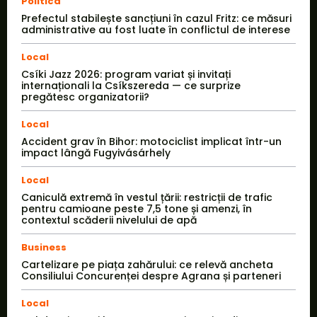
Politica
Prefectul stabilește sancțiuni în cazul Fritz: ce măsuri
administrative au fost luate în conflictul de interese
Local
Csíki Jazz 2026: program variat și invitați
internaționali la Csíkszereda — ce surprize
pregătesc organizatorii?
Local
Accident grav în Bihor: motociclist implicat într-un
impact lângă Fugyivásárhely
Local
Caniculă extremă în vestul țării: restricții de trafic
pentru camioane peste 7,5 tone și amenzi, în
contextul scăderii nivelului de apă
Business
Cartelizare pe piața zahărului: ce relevă ancheta
Consiliului Concurenței despre Agrana și parteneri
Local