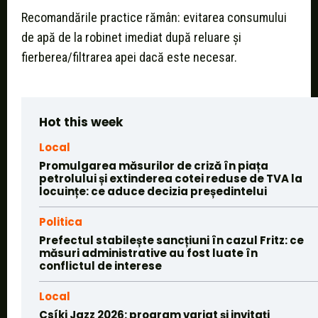
Recomandările practice rămân: evitarea consumului
de apă de la robinet imediat după reluare și
fierberea/filtrarea apei dacă este necesar.
Hot this week
Local
Promulgarea măsurilor de criză în piața
petrolului și extinderea cotei reduse de TVA la
locuințe: ce aduce decizia președintelui
Politica
Prefectul stabilește sancțiuni în cazul Fritz: ce
măsuri administrative au fost luate în
conflictul de interese
Local
Csíki Jazz 2026: program variat și invitați