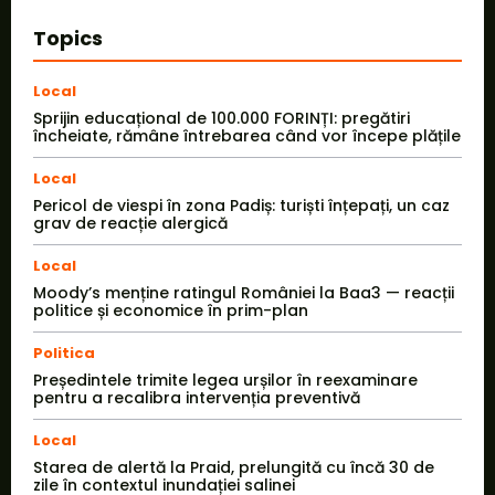
Topics
Local
Sprijin educațional de 100.000 FORINȚI: pregătiri
încheiate, rămâne întrebarea când vor începe plățile
Local
Pericol de viespi în zona Padiș: turiști înțepați, un caz
grav de reacție alergică
Local
Moody’s menține ratingul României la Baa3 — reacții
politice și economice în prim-plan
Politica
Președintele trimite legea urșilor în reexaminare
pentru a recalibra intervenția preventivă
Local
Starea de alertă la Praid, prelungită cu încă 30 de
zile în contextul inundației salinei