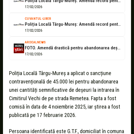
Poliția Locală Târgu-Mureș: Amendă record pentru abandonarea deșeurilor pe domeniul public
17/02/2026
CUVANTUL-LIBER
Poliția Locală Târgu-Mureș: Amendă record pentru abandonarea deșeurilor pe domeniul public
17/02/2026
ARDEALNEWS
FOTO. Amendă drastică pentru abandonarea deșeurilor la intrarea în cimitirul vechi de...
17/02/2026
Poliția Locală Târgu-Mureș a aplicat o sancțiune
contravențională de 45.000 lei pentru abandonarea
unei cantități semnificative de deșeuri la intrarea în
Cimitirul Vechi de pe strada Remetea. Fapta a fost
comisă în data de 4 noiembrie 2025, iar știrea a fost
publicată pe 17 februarie 2026.
Persoana identificată este G.T.F., domiciliat în comuna