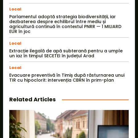
Local
Parlamentul adoptă strategia biodiversității, iar
dezbaterea despre echilibrul între mediu și
agricultură continuă în contextul PNRR — 1 MILIARD
EUR în joc
Local
Extracție ilegală de apă subterană pentru a umple
un iaz în timpul SECETEI în județul Arad
Local
Evacuare preventivă în Timiș după răsturnarea unui
TIR cu hipoclorit: intervenția CBRN în prim-plan
Related Articles