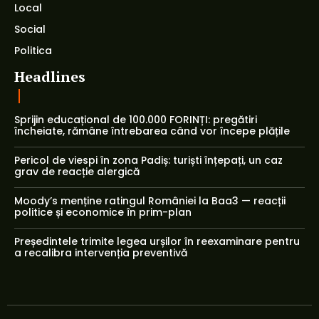
Local
Social
Politica
Headlines
Sprijin educațional de 100.000 FORINȚI: pregătiri
încheiate, rămâne întrebarea când vor începe plățile
Pericol de viespi în zona Padiș: turiști înțepați, un caz
grav de reacție alergică
Moody’s menține ratingul României la Baa3 — reacții
politice și economice în prim-plan
Președintele trimite legea urșilor în reexaminare pentru
a recalibra intervenția preventivă