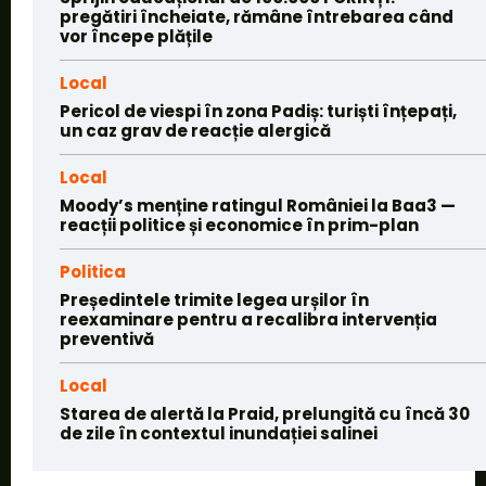
pregătiri încheiate, rămâne întrebarea când
vor începe plățile
Local
Pericol de viespi în zona Padiș: turiști înțepați,
un caz grav de reacție alergică
Local
Moody’s menține ratingul României la Baa3 —
reacții politice și economice în prim-plan
Politica
Președintele trimite legea urșilor în
reexaminare pentru a recalibra intervenția
preventivă
Local
Starea de alertă la Praid, prelungită cu încă 30
de zile în contextul inundației salinei