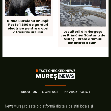
Diana Buzoianu anunţă:
Peste 1.600 de garduri
electrice pentru a opri
Locuitorii din Horgoșa
atacurile ursului
cer Primăriei Sântana de
Mureș: „Vrem drumuri
asfaltate acum”
ABOUT US
CONTACT
PRIVACY POLICY
NewsMureș.ro este o platformă digitală de știri locale și