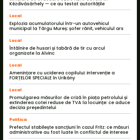
Kézdivásárhely — ce au testat autoritățile
Local
Explozia acumulatorului într-un autovehicul
municipal la Târgu Mureș: șofer rănit, vehiculul ars
Local
Întâlnire de husari și tabără de tir cu arcul
organizate la Alvinc
Local
Amenințare cu uciderea copilului: intervenție a
FORȚELOR SPECIALE în Urikány
Local
Promulgarea măsurilor de criză în piața petrolului și
extinderea cotei reduse de TVA la locuințe: ce aduce
decizia președintelui
Politica
Prefectul stabilește sancțiuni în cazul Fritz: ce măsuri
administrative au fost luate în conflictul de interese