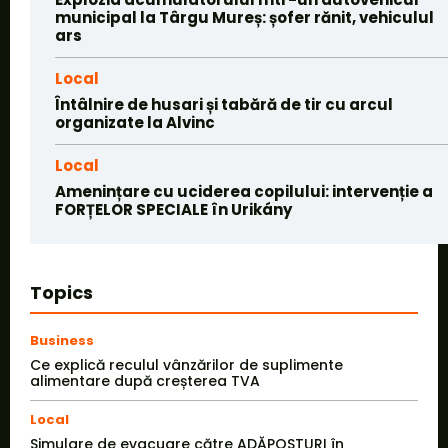
municipal la Târgu Mureș: șofer rănit, vehiculul
ars
Local
Întâlnire de husari și tabără de tir cu arcul
organizate la Alvinc
Local
Amenințare cu uciderea copilului: intervenție a
FORȚELOR SPECIALE în Urikány
Topics
Business
Ce explică reculul vânzărilor de suplimente
alimentare după creșterea TVA
Local
Simulare de evacuare către ADĂPOSTURI în