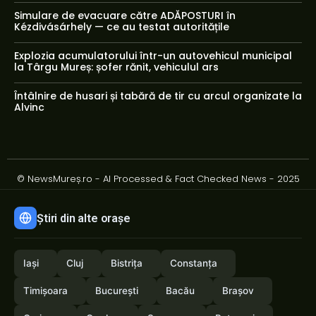
Simulare de evacuare către ADĂPOSTURI în
Kézdivásárhely — ce au testat autoritățile
Explozia acumulatorului într-un autovehicul municipal
la Târgu Mureș: șofer rănit, vehiculul ars
Întâlnire de husari și tabără de tir cu arcul organizate la
Alvinc
© NewsMureș.ro - AI Processed & Fact Checked News - 2025
Știri din alte orașe
Iași
Cluj
Bistrița
Constanța
Timișoara
București
Bacău
Brașov