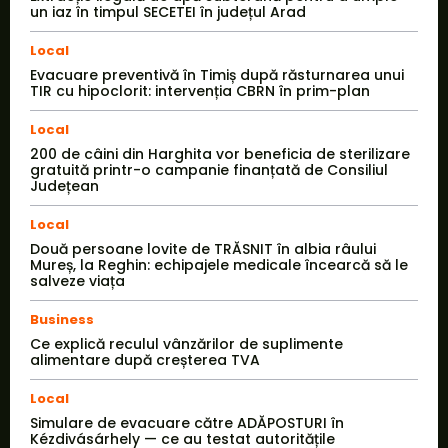
un iaz în timpul SECETEI în județul Arad
Local
Evacuare preventivă în Timiș după răsturnarea unui
TIR cu hipoclorit: intervenția CBRN în prim-plan
Local
200 de câini din Harghita vor beneficia de sterilizare
gratuită printr-o campanie finanțată de Consiliul
Județean
Local
Două persoane lovite de TRĂSNIT în albia râului
Mureș, la Reghin: echipajele medicale încearcă să le
salveze viața
Business
Ce explică reculul vânzărilor de suplimente
alimentare după creșterea TVA
Local
Simulare de evacuare către ADĂPOSTURI în
Kézdivásárhely — ce au testat autoritățile