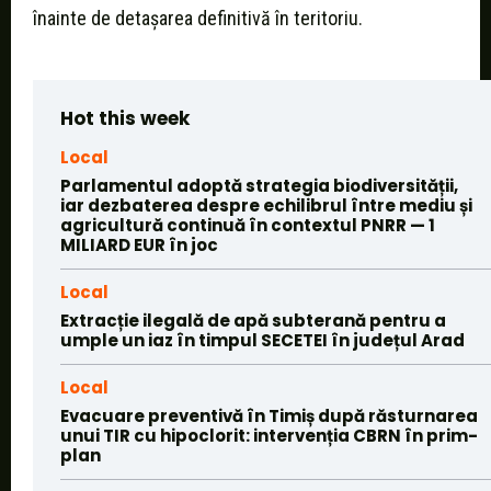
înainte de detașarea definitivă în teritoriu.
Hot this week
Local
Parlamentul adoptă strategia biodiversității,
iar dezbaterea despre echilibrul între mediu și
agricultură continuă în contextul PNRR — 1
MILIARD EUR în joc
Local
Extracție ilegală de apă subterană pentru a
umple un iaz în timpul SECETEI în județul Arad
Local
Evacuare preventivă în Timiș după răsturnarea
unui TIR cu hipoclorit: intervenția CBRN în prim-
plan