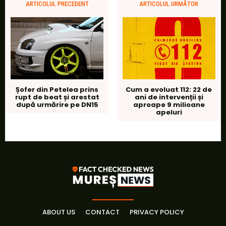
ARTICOLUL PRECEDENT
ARTICOLUL URMĂTOR
Șofer din Petelea prins
Cum a evoluat 112: 22 de
rupt de beat și arestat
ani de intervenții și
după urmărire pe DN15
aproape 9 milioane
apeluri
ABOUT US
CONTACT
PRIVACY POLICY