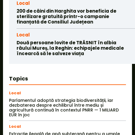
Local
200 de câini din Harghita vor beneficia de
sterilizare gratuită printr-o campanie
finanțată de Consiliul Județean
Local
Două persoane lovite de TRĂSNIT în albia
râului Mureș, la Reghin: echipajele medicale
încearcă să le salveze viața
Topics
Local
Parlamentul adoptă strategia biodiversității, iar
dezbaterea despre echilibrul între mediu și
agricultură continuă în contextul PNRR — 1 MILIARD
EUR în joc
Local
Extracție ilegală de apă subterană pentru a umple