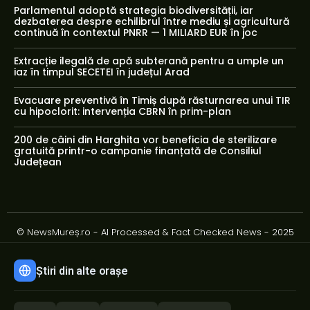
Parlamentul adoptă strategia biodiversității, iar
dezbaterea despre echilibrul între mediu și agricultură
continuă în contextul PNRR — 1 MILIARD EUR în joc
Extracție ilegală de apă subterană pentru a umple un
iaz în timpul SECETEI în județul Arad
Evacuare preventivă în Timiș după răsturnarea unui TIR
cu hipoclorit: intervenția CBRN în prim-plan
200 de câini din Harghita vor beneficia de sterilizare
gratuită printr-o campanie finanțată de Consiliul
Județean
© NewsMureș.ro - AI Processed & Fact Checked News - 2025
Știri din alte orașe