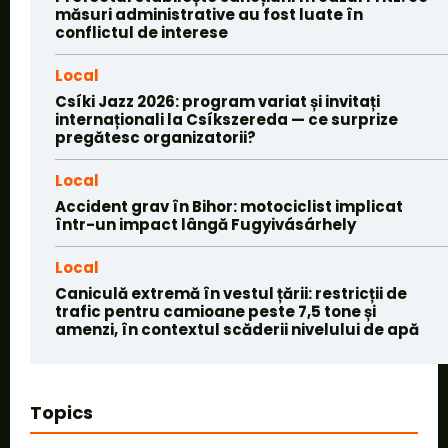
măsuri administrative au fost luate în
conflictul de interese
Local
Csíki Jazz 2026: program variat și invitați
internaționali la Csíkszereda — ce surprize
pregătesc organizatorii?
Local
Accident grav în Bihor: motociclist implicat
într-un impact lângă Fugyivásárhely
Local
Caniculă extremă în vestul țării: restricții de
trafic pentru camioane peste 7,5 tone și
amenzi, în contextul scăderii nivelului de apă
Topics