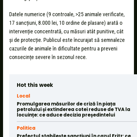
Datele numerice (9 controale, >25 animale verificate,
17 sancțiuni, 8.000 lei, 10 ordine de plasare) arată o
intervenție concentrată, cu măsuri atât punitive, cât
și de protecție. Publicul este încurajat să semnaleze
cazurile de animale în dificultate pentru a preveni
consecințe severe în sezonul rece.
Hot this week
Local
Promulgarea măsurilor de criză în piața
petrolului și extinderea cotei reduse de TVA la
locuințe: ce aduce decizia președintelui
Politica
Prefectul stabilește sancțiuni în cazul Fritz: ce