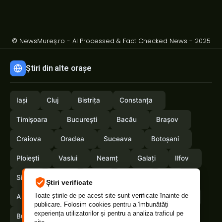
© NewsMureș.ro - AI Processed & Fact Checked News - 2025
Știri din alte orașe
Iași
Cluj
Bistrița
Constanța
Timișoara
București
Bacău
Brașov
Craiova
Oradea
Suceava
Botoșani
Ploiești
Vaslui
Neamț
Galați
Ilfov
Sibiu
Arad
Alba
Tulcea
Olt
Știri verificate
Toate știrile de pe acest site sunt verificate înainte de
Arges
Maramures
Vrancea
Satumare
publicare. Folosim cookies pentru a îmbunătăți
experiența utilizatorilor și pentru a analiza traficul pe
Buzau
Braila
Calarasi
Caras-Severin