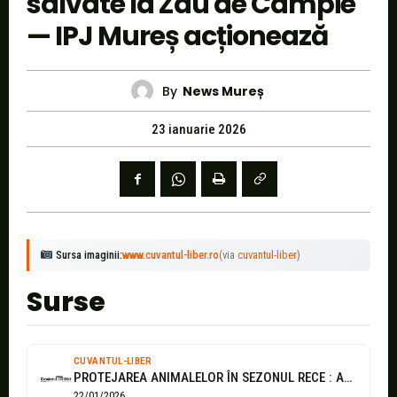
salvate la Zau de Câmpie
— IPJ Mureș acționează
By
News Mureș
23 ianuarie 2026
Sursa imaginii:
www.cuvantul-liber.ro
(via
cuvantul-liber
)
Surse
CUVANTUL-LIBER
PROTEJAREA ANIMALELOR ÎN SEZONUL RECE : ACȚIUNI ȘI RECOMANDĂRI ALE POLIȚIEI
22/01/2026