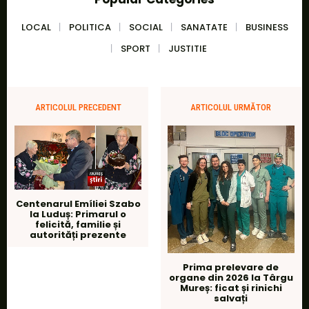
LOCAL
POLITICA
SOCIAL
SANATATE
BUSINESS
SPORT
JUSTITIE
ARTICOLUL PRECEDENT
ARTICOLUL URMĂTOR
Centenarul Emíliei Szabo
la Luduș: Primarul o
felicită, familie și
autorități prezente
Prima prelevare de
organe din 2026 la Târgu
Mureș: ficat și rinichi
salvați