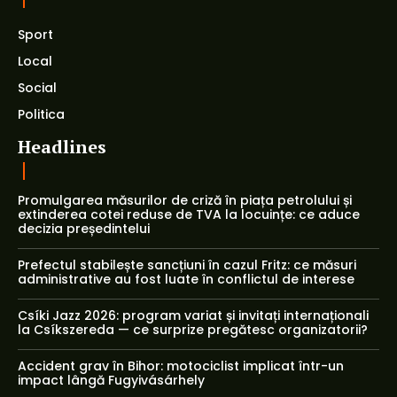
Sport
Local
Social
Politica
Headlines
Promulgarea măsurilor de criză în piața petrolului și
extinderea cotei reduse de TVA la locuințe: ce aduce
decizia președintelui
Prefectul stabilește sancțiuni în cazul Fritz: ce măsuri
administrative au fost luate în conflictul de interese
Csíki Jazz 2026: program variat și invitați internaționali
la Csíkszereda — ce surprize pregătesc organizatorii?
Accident grav în Bihor: motociclist implicat într-un
impact lângă Fugyivásárhely