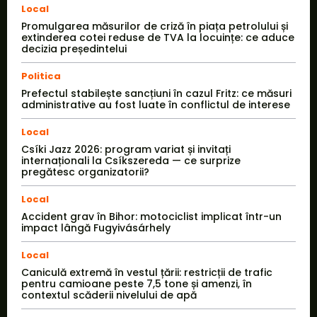
Local
Promulgarea măsurilor de criză în piața petrolului și
extinderea cotei reduse de TVA la locuințe: ce aduce
decizia președintelui
Politica
Prefectul stabilește sancțiuni în cazul Fritz: ce măsuri
administrative au fost luate în conflictul de interese
Local
Csíki Jazz 2026: program variat și invitați
internaționali la Csíkszereda — ce surprize
pregătesc organizatorii?
Local
Accident grav în Bihor: motociclist implicat într-un
impact lângă Fugyivásárhely
Local
Caniculă extremă în vestul țării: restricții de trafic
pentru camioane peste 7,5 tone și amenzi, în
contextul scăderii nivelului de apă