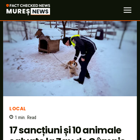
LOCAL
1
min.
Read
17 sancțiuni și 10 animale